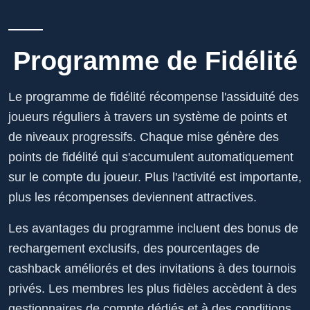
Programme de Fidélité
Le programme de fidélité récompense l'assiduité des
joueurs réguliers à travers un système de points et
de niveaux progressifs. Chaque mise génère des
points de fidélité qui s'accumulent automatiquement
sur le compte du joueur. Plus l'activité est importante,
plus les récompenses deviennent attractives.
Les avantages du programme incluent des bonus de
rechargement exclusifs, des pourcentages de
cashback améliorés et des invitations à des tournois
privés. Les membres les plus fidèles accèdent à des
gestionnaires de compte dédiés et à des conditions