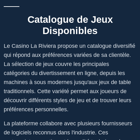
Catalogue de Jeux
Disponibles
Le Casino La Riviera propose un catalogue diversifié
qui répond aux préférences variées de sa clientèle.
La sélection de jeux couvre les principales
catégories du divertissement en ligne, depuis les
machines à sous modernes jusqu'aux jeux de table
traditionnels. Cette variété permet aux joueurs de
découvrir différents styles de jeu et de trouver leurs
préférences personnelles.
La plateforme collabore avec plusieurs fournisseurs
de logiciels reconnus dans l'industrie. Ces