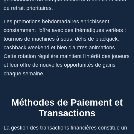
de retrait prioritaires.
Les promotions hebdomadaires enrichissent
constamment l'offre avec des thématiques variées :
tournois de machines à sous, défis de blackjack,
cashback weekend et bien d'autres animations.
Cette rotation régulière maintient l'intérêt des joueurs
et leur offre de nouvelles opportunités de gains
chaque semaine.
Méthodes de Paiement et
Transactions
La gestion des transactions financières constitue un