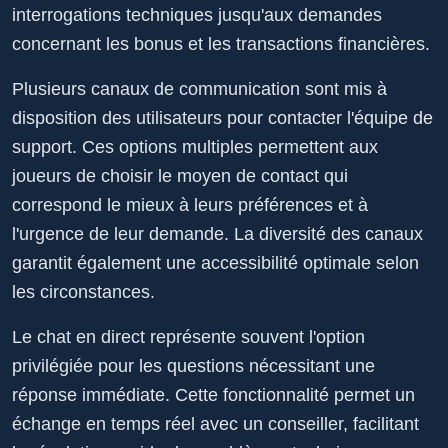
interrogations techniques jusqu'aux demandes
concernant les bonus et les transactions financières.
Plusieurs canaux de communication sont mis à
disposition des utilisateurs pour contacter l'équipe de
support. Ces options multiples permettent aux
joueurs de choisir le moyen de contact qui
correspond le mieux à leurs préférences et à
l'urgence de leur demande. La diversité des canaux
garantit également une accessibilité optimale selon
les circonstances.
Le chat en direct représente souvent l'option
privilégiée pour les questions nécessitant une
réponse immédiate. Cette fonctionnalité permet un
échange en temps réel avec un conseiller, facilitant