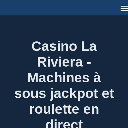
Casino La
Riviera -
Machines à
sous jackpot et
roulette en
direct