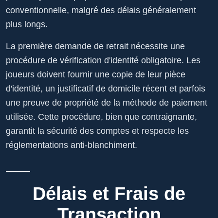
conventionnelle, malgré des délais généralement
plus longs.
La première demande de retrait nécessite une
procédure de vérification d'identité obligatoire. Les
joueurs doivent fournir une copie de leur pièce
d'identité, un justificatif de domicile récent et parfois
une preuve de propriété de la méthode de paiement
utilisée. Cette procédure, bien que contraignante,
garantit la sécurité des comptes et respecte les
réglementations anti-blanchiment.
Délais et Frais de
Transaction