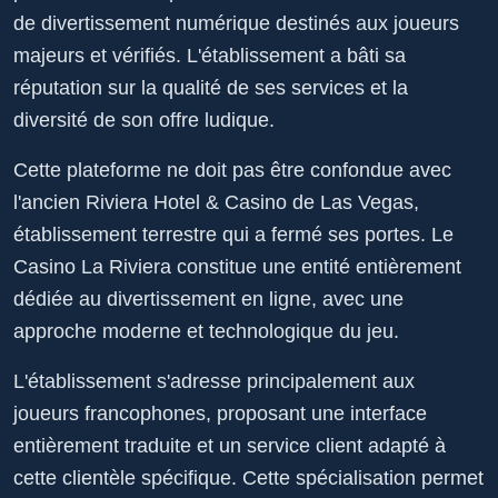
Live
Live
Link:
RUNNING
LINK:
PragmaticPlay
de divertissement numérique destinés aux joueurs
RUNNING
RUNN
Fugaso
Limbo Cat
Pilot Coin
Pilot Cup
Pilot
majeurs et vérifiés. L'établissement a bâti sa
Gaming
Fugaso
Fugaso
Onlyplay
Gamzix
Gamzix
Gamzix
Gaming
Gaming
réputation sur la qualité de ses services et la
Red Door
Gameshows
VIP
Lightning
diversité de son offre ludique.
Roulette
Roulette
Blackjack
Pragmatic
Live
Evolution
Evolution
Evolution
Zeppelin
To The
Cette plateforme ne doit pas être confondue avec
Bonanza
Coin
The Dog
Book of
Moon
Bet
l'ancien Riviera Hotel & Casino de Las Vegas,
Billion
Strike
House -
Ra
Solutions
AGT
Hold and
Muttley
Deluxe
BGaming
établissement terrestre qui a fermé ses portes. Le
Crazy
Sweet
Casino
MONOPOLY
Win
Crew
Novomatic
Casino La Riviera constitue une entité entièrement
Pachinko
Bonanza
Hold'em
Live
Playson
PragmaticPlay
CandyLand
dédiée au divertissement en ligne, avec une
Evolution
Evolution
Evolution
Pragmatic
approche moderne et technologique du jeu.
Live
Release
Lady Wolf
Super
Twilight
L'établissement s'adresse principalement aux
the
Moon
Twins
Princess
joueurs francophones, proposant une interface
Kraken
BGaming
Hacksaw
PragmaticPlay
entièrement traduite et un service client adapté à
Megaways
cette clientèle spécifique. Cette spécialisation permet
PragmaticPlay