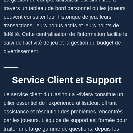
travers un tableau de bord personnel où les joueurs
peuvent consulter leur historique de jeu, leurs
transactions, leurs bonus actifs et leurs points de
fidélité. Cette centralisation de l'information facilite le
suivi de l'activité de jeu et la gestion du budget de
divertissement.
Service Client et Support
Le service client du Casino La Riviera constitue un
pilier essentiel de l'expérience utilisateur, offrant
assistance et résolution des problèmes rencontrés
par les joueurs. L'équipe de support est formée pour
traiter une large gamme de questions, depuis les