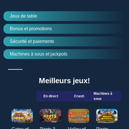
Jeux de table
Bonus et promotions
Sécurité et paiements
Machines à sous et jackpots
Meilleurs jeux!
Machines à
Populaires
En direct
Crash
sous