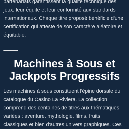
partenariats garantissent la qualité technique des
jeux, leur équité et leur conformité aux standards
internationaux. Chaque titre proposé bénéficie d'une
certification qui atteste de son caractère aléatoire et
équitable.
Machines à Sous et
Jackpots Progressifs
Les machines à sous constituent l'épine dorsale du
catalogue du Casino La Riviera. La collection
comprend des centaines de titres aux thématiques
variées : aventure, mythologie, films, fruits
classiques et bien d'autres univers graphiques. Ces