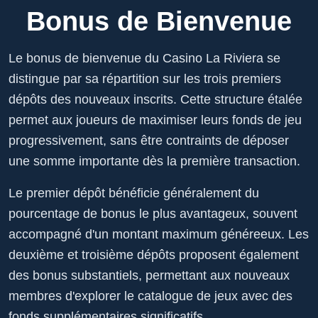
Bonus de Bienvenue
Le bonus de bienvenue du Casino La Riviera se
distingue par sa répartition sur les trois premiers
dépôts des nouveaux inscrits. Cette structure étalée
permet aux joueurs de maximiser leurs fonds de jeu
progressivement, sans être contraints de déposer
une somme importante dès la première transaction.
Le premier dépôt bénéficie généralement du
pourcentage de bonus le plus avantageux, souvent
accompagné d'un montant maximum généreeux. Les
deuxième et troisième dépôts proposent également
des bonus substantiels, permettant aux nouveaux
membres d'explorer le catalogue de jeux avec des
fonds supplémentaires significatifs.