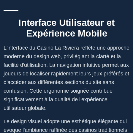
Interface Utilisateur et
Expérience Mobile
L'interface du Casino La Riviera reflète une approche
moderne du design web, privilégiant la clarté et la
facilité d'utilisation. La navigation intuitive permet aux
joueurs de localiser rapidement leurs jeux préférés et
d'accéder aux différentes sections du site sans
confusion. Cette ergonomie soignée contribue
significativement à la qualité de l'expérience
utilisateur globale.
Le design visuel adopte une esthétique élégante qui
évoque l'ambiance raffinée des casinos traditionnels