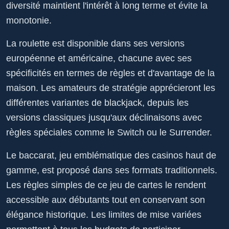
diversité maintient l'intérêt à long terme et évite la
monotonie.
La roulette est disponible dans ses versions
européenne et américaine, chacune avec ses
spécificités en termes de règles et d'avantage de la
maison. Les amateurs de stratégie apprécieront les
différentes variantes de blackjack, depuis les
versions classiques jusqu'aux déclinaisons avec
règles spéciales comme le Switch ou le Surrender.
Le baccarat, jeu emblématique des casinos haut de
gamme, est proposé dans ses formats traditionnels.
Les règles simples de ce jeu de cartes le rendent
accessible aux débutants tout en conservant son
élégance historique. Les limites de mise variées